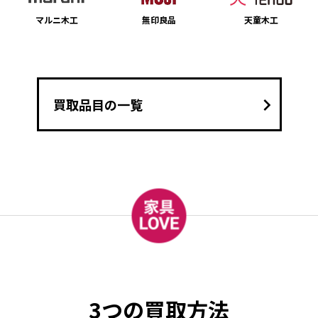
マルニ木工
無印良品
天童木工
keyboard_arrow_right
買取品目の一覧
3つの買取方法