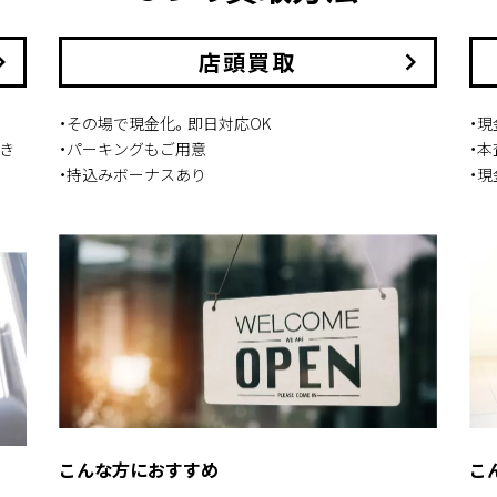
arrow_right
店頭買取
keyboard_arrow_right
・その場で現金化。即日対応OK
・
き
・パーキングもご用意
・
・持込みボーナスあり
・
こんな方におすすめ
こ