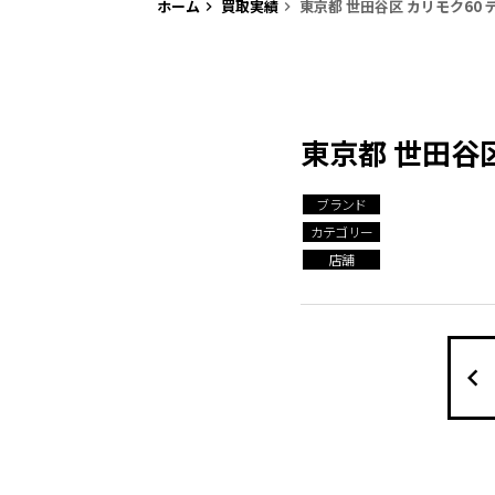
ホーム
買取実績
東京都 世田谷区 カリモク60
keyboard_arrow_right
keyboard_arrow_right
東京都 世田谷
ブランド
カテゴリー
店舗
keyboard_arrow_left