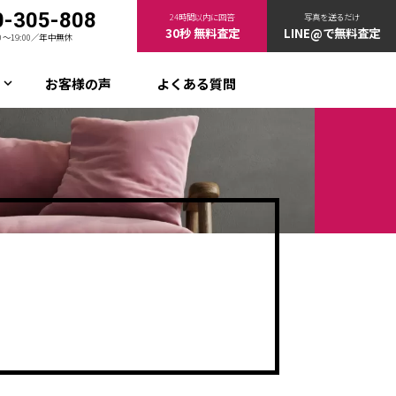
0-305-808
24時間以内に回答
写真を送るだけ
30秒 無料査定
LINE@で無料査定
00〜19:00／年中無休
お客様の声
よくある質問
keyboard_arrow_down