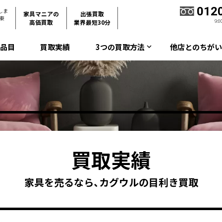
012
しま
家具マニアの
出張買取
・東
9:
高価買取
業界最短30分
取品目
買取実績
3つの買取方法
他店とのちがい
keyboard_arrow_down
買取実績
家具を売るなら、カグウルの目利き買取