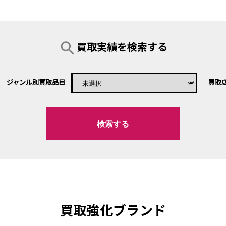
search
買取実績を検索する
ジャンル別買取品目
買取
keyboard_arrow_down
買取強化ブランド