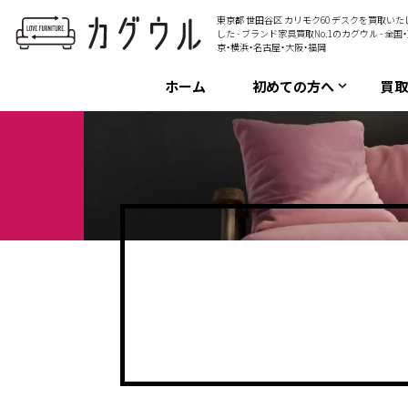
東京都 世田谷区 カリモク60 デスクを買取いた
した - ブランド家具買取No.1のカグウル - 全国
京・横浜・名古屋・大阪・福岡
ホーム
初めての方へ
買
keyboard_arrow_down