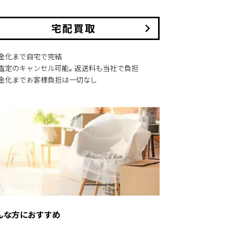
宅配買取
keyboard_arrow_right
現金化まで自宅で完結
本査定のキャンセル可能。返送料も当社で負担
現金化までお客様負担は一切なし
んな方におすすめ