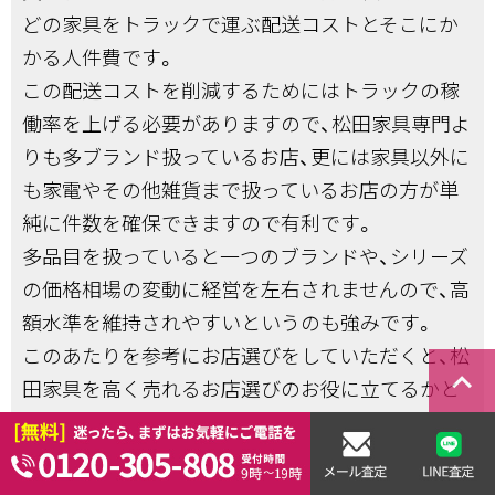
どの家具をトラックで運ぶ配送コストとそこにか
かる人件費です。
この配送コストを削減するためにはトラックの稼
働率を上げる必要がありますので、松田家具専門よ
りも多ブランド扱っているお店、更には家具以外に
も家電やその他雑貨まで扱っているお店の方が単
純に件数を確保できますので有利です。
多品目を扱っていると一つのブランドや、シリーズ
の価格相場の変動に経営を左右されませんので、高
額水準を維持されやすいというのも強みです。
このあたりを参考にお店選びをしていただくと、松
keyboard_arrow_right
田家具を高く売れるお店選びのお役に立てるかと
思います。
最後に当店のグループ店のご紹介もさせていただ
きますので是非候補に入れていただければと思い