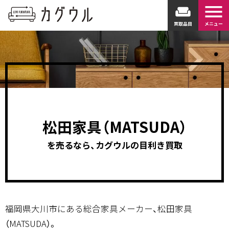
menu
weekend
買取品目
メニュー
松田家具（MATSUDA）
を売るなら、カグウルの目利き買取
福岡県大川市にある総合家具メーカー、松田家具
（MATSUDA）。