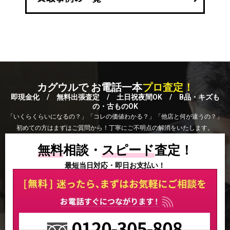
カグウルで お電話一本
プロ査定！
即現金化 / 無料出張査定 / 土日祝夜間OK / B品・キズも
の・古ものOK
「いくらくらいになるの？」「コレの価値わかる？」「他店と何が違うの？」
初めての方はまずはご質問から！丁寧にご不明点の解消をいたします。
無料
相談・
スピード
査定！
最短当日対応・即日お支払い！