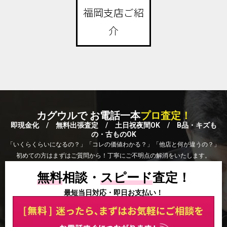
福岡支店ご紹
介
カグウルで お電話一本
プロ査定！
即現金化 / 無料出張査定 / 土日祝夜間OK / B品・キズも
の・古ものOK
「いくらくらいになるの？」「コレの価値わかる？」「他店と何が違うの？」
初めての方はまずはご質問から！丁寧にご不明点の解消をいたします。
無料
相談・
スピード
査定！
最短当日対応・即日お支払い！