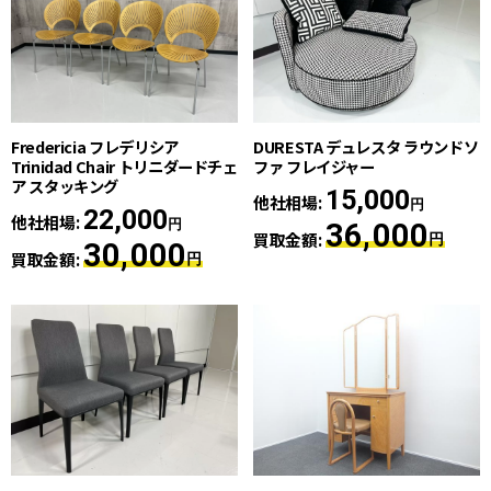
Fredericia フレデリシア
DURESTA デュレスタ ラウンドソ
Trinidad Chair トリニダードチェ
ファ フレイジャー
ア スタッキング
15,000
他社相場:
円
22,000
他社相場:
円
36,000
買取金額:
円
30,000
買取金額:
円