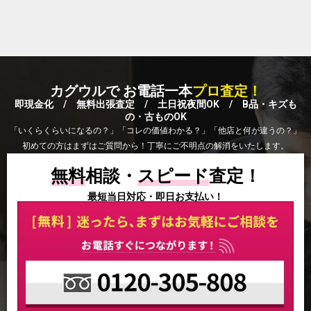
カグウルで お電話一本
プロ査定！
即現金化 / 無料出張査定 / 土日祝夜間OK / B品・キズも
の・古ものOK
「いくらくらいになるの？」「コレの価値わかる？」「他店と何が違うの？」
初めての方はまずはご質問から！丁寧にご不明点の解消をいたします。
無料
相談・
スピード
査定！
最短当日対応・即日お支払い！