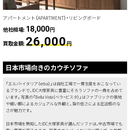
アパートメント（APARTMENT）・リビングボード
18,000
他社相場:
円
26,000
買取金額:
円
日本市場向きのカウチソファ
「エルバ・イタリア（erba）」は自社工場で一貫生産をおこなってい
るブランドで、IDC大塚家具に豊富にそろうソファの一角を占めて
います。写真の「Bella Vista（ベラ・ビスタ）」はファブリックの張地
や細い脚によるカジュアルな外観と、背の低さによる圧迫感のな
さが魅力です。
日本市場を熟知したIDC大塚家具が選んだソファは、中古市場でも