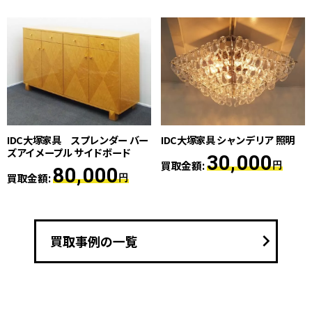
IDC大塚家具 スプレンダー バー
IDC大塚家具 シャンデリア 照明
ズアイメープル サイドボード
30,000
買取金額:
円
80,000
買取金額:
円
keyboard_arrow_right
買取事例の一覧