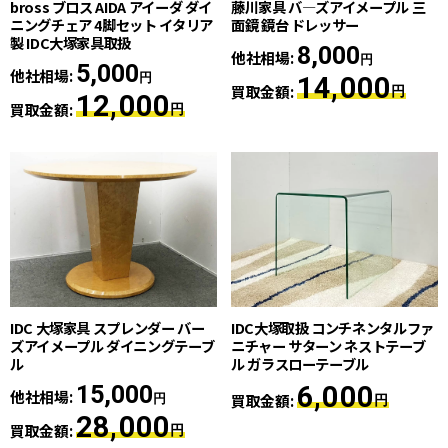
bross ブロス AIDA アイーダ ダイ
藤川家具 バ―ズアイメープル 三
ニングチェア 4脚セット イタリア
面鏡 鏡台 ドレッサー
製 IDC大塚家具取扱
8,000
他社相場:
円
5,000
他社相場:
円
14,000
買取金額:
円
12,000
買取金額:
円
IDC 大塚家具 スプレンダー バー
IDC大塚取扱 コンチネンタルファ
ズアイメープル ダイニングテーブ
ニチャー サターン ネストテーブ
ル
ル ガラスローテーブル
15,000
6,000
他社相場:
買取金額:
円
円
28,000
買取金額:
円