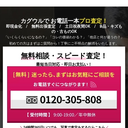
カグウルで お電話一本
プロ査定！
即現金化 / 無料出張査定 / 土日祝夜間OK / B品・キズも
の・古ものOK
「いくらくらいになるの？」「コレの価値わかる？」「他店と何が違うの？」
初めての方はまずはご質問から！丁寧にご不明点の解消をいたします。
無料
相談・
スピード
査定！
最短当日対応・即日お支払い！
＼
24時間365日いつでも、写真で査定をするならこちら
／