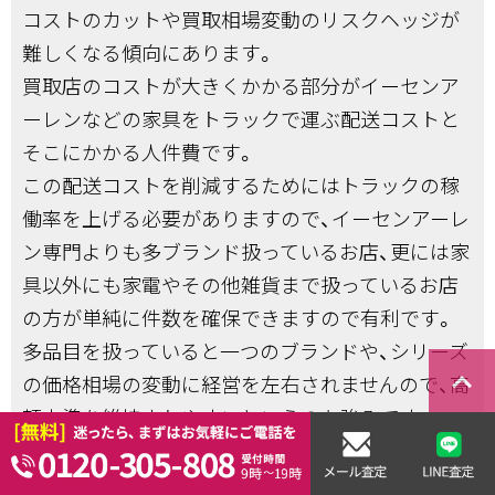
コストのカットや買取相場変動のリスクヘッジが
難しくなる傾向にあります。
買取店のコストが大きくかかる部分がイーセンア
ーレンなどの家具をトラックで運ぶ配送コストと
そこにかかる人件費です。
この配送コストを削減するためにはトラックの稼
働率を上げる必要がありますので、イーセンアーレ
ン専門よりも多ブランド扱っているお店、更には家
具以外にも家電やその他雑貨まで扱っているお店
の方が単純に件数を確保できますので有利です。
多品目を扱っていると一つのブランドや、シリーズ
keyboard_arrow_right
の価格相場の変動に経営を左右されませんので、高
額水準を維持されやすいというのも強みです。
このあたりを参考にお店選びをしていただくと、イ
ーセンアーレンを高く売れるお店選びのお役に立