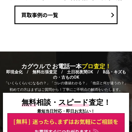
keyboard_arrow_right
買取事例の一覧
カグウルで お電話一本
プロ査定！
即現金化 / 無料出張査定 / 土日祝夜間OK / B品・キズも
の・古ものOK
「いくらくらいになるの？」「コレの価値わかる？」「他店と何が違うの？」
初めての方はまずはご質問から！丁寧にご不明点の解消をいたします。
無料
相談・
スピード
査定！
最短当日対応・即日お支払い！