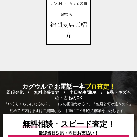
レン（Ethan Allen）の買
取なら／
福岡支店ご紹
介
カグウルで お電話一本
プロ査定！
即現金化 / 無料出張査定 / 土日祝夜間OK / B品・キズも
の・古ものOK
「いくらくらいになるの？」「コレの価値わかる？」「他店と何が違うの？」
初めての方はまずはご質問から！丁寧にご不明点の解消をいたします。
無料
相談・
スピード
査定！
最短当日対応・即日お支払い！