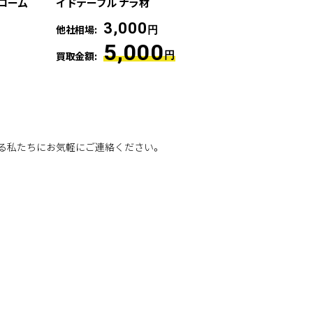
クローム
イドテーブル ナラ材
3,000
他社相場:
円
5,000
買取金額:
円
る私たちにお気軽にご連絡ください。