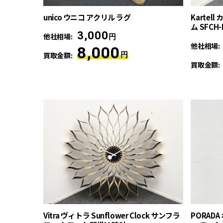
unico ウニコ アクリル ラグ
Kartel
ム SFCH-
3,000
他社相場:
円
他社相場:
8,000
買取金額:
円
買取金額:
Vitra ヴィトラ Sunflower Clock サンフラ
PORADA