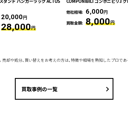
スタンド ハンガーラック ACTUS
COMPONIBILI コンポニビリ3 
6,000
他社相場:
円
20,000
円
8,000
買取金額:
円
28,000
円
。売却や処分、買い替えをお考えの方は、特徴や相場を熟知したプロであ
keyboard_arrow_right
買取事例の一覧