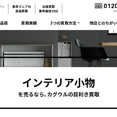
012
家具マニアの
出張買取
グウル
高価買取
業界最短30分
9:
取品目
買取実績
3つの買取方法
他店とのちがい
keyboard_arrow_down
インテリア小物
を売るなら、カグウルの目利き買取