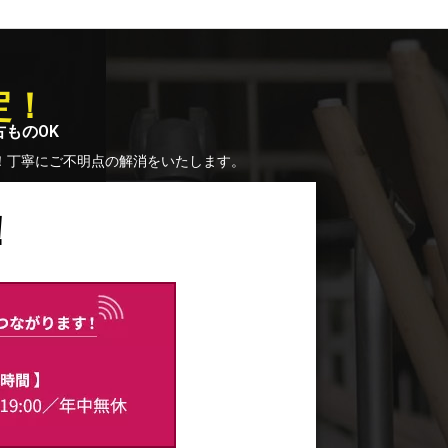
定！
古ものOK
！丁寧にご不明点の解消をいたします。
！