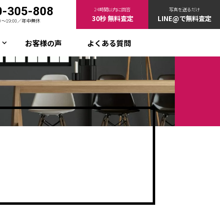
0-305-808
24時間以内に回答
写真を送るだけ
30秒 無料査定
LINE@で無料査定
00〜19:00／年中無休
お客様の声
よくある質問
keyboard_arrow_down