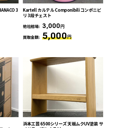
ANACO 3
Kartell カルテル Componibili コンポニビ
リ 3段チェスト
3,000
他社相場:
円
5,000
買取金額:
円
浜本工芸 6500シリーズ 天板ムクUV塗装 サ