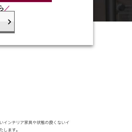
ら
／
古いインテリア家具や状態の良くないイ
たします。