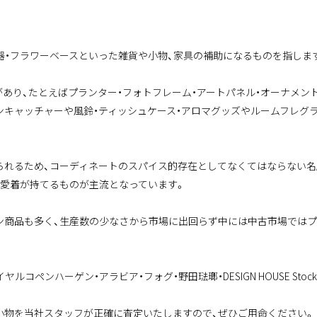
食器・フラワーベースといった雑貨や小物、家具の補助になるものを指しま
あり、たとえばプランター・フォトフレーム・アートパネル・オーナメン
ンキャッチャーや風鈴・ティッシュケース・アロマグッズやルームフレグラ
られるため、コーディネートのスパイス的存在としてなくてはならない名
、愛着が持てるものが主流となっています。
ン商品も多く、生産数の少なさから市場に出回らず中には中古市場では
ルコペンハーゲン・アラビア・フォグ・野田琺瑯・DESIGN HOUSE Sto
小物を当社スタッフが正確に査定いたしますので、ぜひご用命ください。