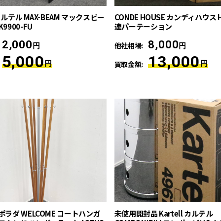
l カルテル MAX-BEAM マックスビー
CONDE HOUSE カンディハウス H
K9900-FU
連パーテーション
2,000
8,000
他社相場:
円
円
5,000
13,000
円
買取金額:
円
 ポラダ WELCOME コートハンガ
未使用開封品 Kartell カルテル