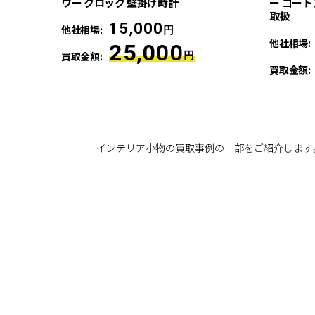
ワー クロック 壁掛け時計
ー コート
取扱
15,000
他社相場:
円
他社相場:
25,000
買取金額:
円
買取金額:
インテリア小物の買取事例の一部をご紹介します