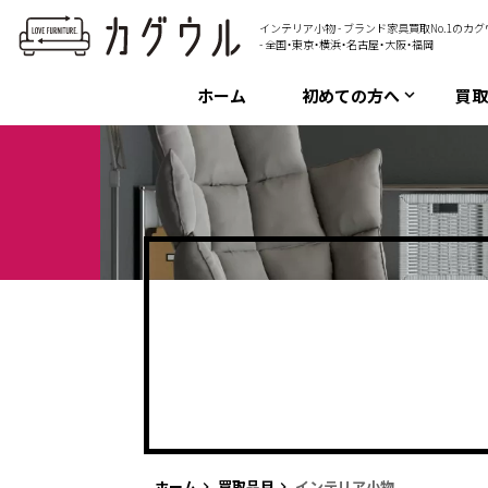
インテリア小物 - ブランド家具買取No.1のカ
- 全国・東京・横浜・名古屋・大阪・福岡
ホーム
初めての方へ
買
keyboard_arrow_down
ホーム
買取品目
インテリア小物
keyboard_arrow_right
keyboard_arrow_right