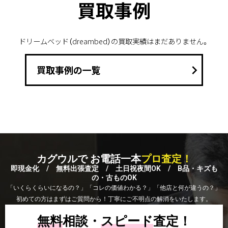
買取事例
ドリームベッド（dreambed）の買取実績はまだありません。
keyboard_arrow_right
買取事例の一覧
カグウルで お電話一本
プロ査定！
即現金化 / 無料出張査定 / 土日祝夜間OK / B品・キズも
の・古ものOK
「いくらくらいになるの？」「コレの価値わかる？」「他店と何が違うの？」
初めての方はまずはご質問から！丁寧にご不明点の解消をいたします。
無料
相談・
スピード
査定！