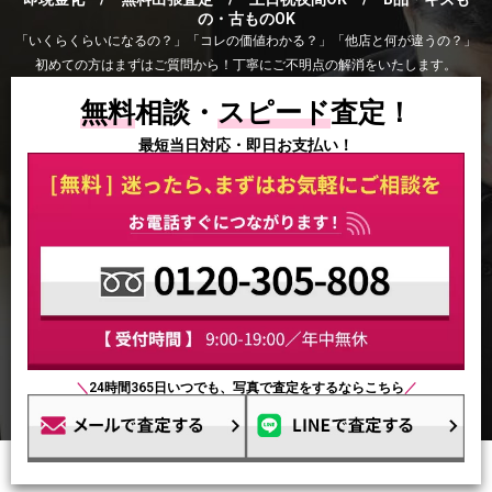
の・古ものOK
「いくらくらいになるの？」「コレの価値わかる？」「他店と何が違うの？」
初めての方はまずはご質問から！丁寧にご不明点の解消をいたします。
無料
相談・
スピード
査定！
最短当日対応・即日お支払い！
＼
24時間365日いつでも、写真で査定をするならこちら
／