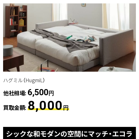
ハグミル（HugmiL）
6,500
他社相場:
円
8,000
買取金額:
円
シックな和モダンの空間にマッチ・エコラ