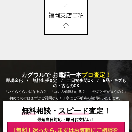
／
福岡支店ご紹
介
カグウルで お電話一本
プロ査定！
即現金化 / 無料出張査定 / 土日祝夜間OK / B品・キズも
の・古ものOK
「いくらくらいになるの？」「コレの価値わかる？」「他店と何が違うの？」
初めての方はまずはご質問から！丁寧にご不明点の解消をいたします。
無料
相談・
スピード
査定！
最短当日対応・即日お支払い！