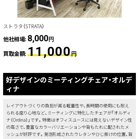
ストラタ（STRATA）
8,000
他社相場:
円
11,000
買取金額:
円
好デザインのミーティングチェア・オルデ
ィナ
レイアウトづくりの負担が減る軽量性や、長時間の使用にも耐え
られる座り心地など、ミーティングに特化したチェアが「オルディ
ナ（Ordina）」です。特徴はオフィスユースには見えないデザイン性
の高さで、豊富なカラーバリエーションや背もたれに配されたメ
ッシュが好評です。発泡形成されたウレタンやひじ掛けの位置、背