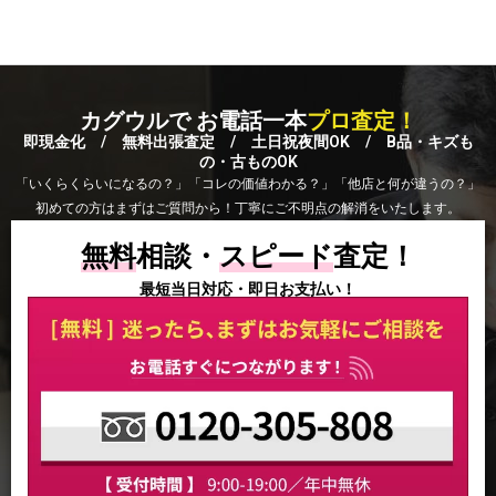
カグウルで お電話一本
プロ査定！
即現金化 / 無料出張査定 / 土日祝夜間OK / B品・キズも
の・古ものOK
「いくらくらいになるの？」「コレの価値わかる？」「他店と何が違うの？」
初めての方はまずはご質問から！丁寧にご不明点の解消をいたします。
無料
相談・
スピード
査定！
最短当日対応・即日お支払い！