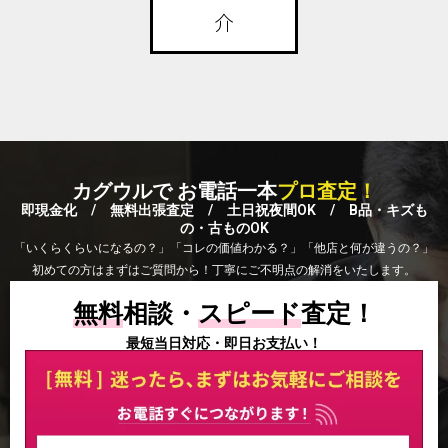
介
カグウルで お電話一本
プロ査定！
即現金化 / 無料出張査定 / 土日祝夜間OK / B品・キズも
の・古ものOK
「いくらくらいになるの？」「コレの価値わかる？」「他店と何が違うの？」
初めての方はまずはご質問から！丁寧にご不明点の解消をいたします。
無料
相談・
スピード
査定！
最短当日対応・即日お支払い！