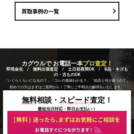
keyboard_arrow_right
買取事例の一覧
カグウルで お電話一本
プロ査定！
即現金化 / 無料出張査定 / 土日祝夜間OK / B品・キズも
の・古ものOK
「いくらくらいになるの？」「コレの価値わかる？」「他店と何が違うの？」
初めての方はまずはご質問から！丁寧にご不明点の解消をいたします。
無料
相談・
スピード
査定！
最短当日対応・即日お支払い！