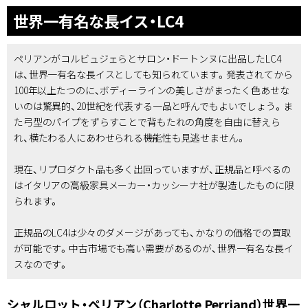
世界一有名な長イス・LC4
ペリアンがコルビュジェらとサロン・ドートンヌに出品したLC4
は、世界一有名な長イスとしても知られています。発表されてから
100年以上たつのに、ボディーラインの美しさがまったく色あせな
いのは驚異的、20世紀を代表する一品と呼んでもよいでしょう。ま
た弓型のパイプをずらすことで背もたれの角度を自由に替えら
れ、横たわる人にあわせられる機能性も見逃せません。
現在、リプロダクト品も多く出回っていますが、正規品と呼べるの
はイタリアの高級家具メーカー・カッシーナ社が製造したものに限
られます。
正規品のLC4は少々のダメージがあっても、かなりの価格での買取
が可能です。中古市場でも高い需要があるのが、世界一有名な長イ
スなのです。
シャルロット・ペリアン（Charlotte Perriand）世界一