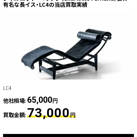
有名な長イス・LC4の当店買取実績
LC4
65,000
他社相場:
円
73,000
買取金額:
円