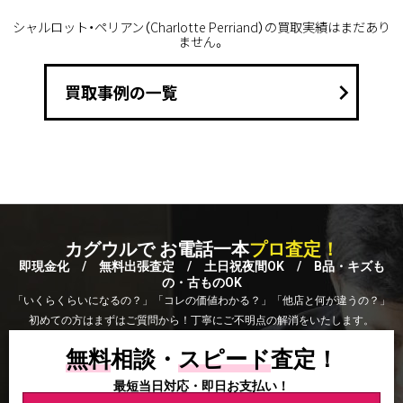
シャルロット・ペリアン（Charlotte Perriand）の買取実績はまだあり
ません。
keyboard_arrow_right
買取事例の一覧
カグウルで お電話一本
プロ査定！
即現金化 / 無料出張査定 / 土日祝夜間OK / B品・キズも
の・古ものOK
「いくらくらいになるの？」「コレの価値わかる？」「他店と何が違うの？」
初めての方はまずはご質問から！丁寧にご不明点の解消をいたします。
無料
相談・
スピード
査定！
最短当日対応・即日お支払い！