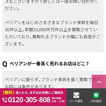
スもございますので詳しくは一度お問い合わせく
ださい。
ぺリアンをはじめさまざまなブランド家具を毎日
30件以上、年間10,000件万件以上を買取させてい
ただいており、買取れるブランドの幅にも自信がご
ざいます。
ぺリアンが一番高く売れるお店はどこ？
ぺリアンに限らず、ブランド家具を高く買取できる
keyboard_arrow_right
お店には条件があります。
まず「ぺリアンの知識が豊富なこと」が第一です。
お客様目線での判断は難しいかもしれませんが、買