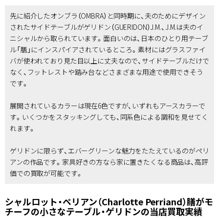
先に紹介したオンブラ（OMBRA）と同時期に、夫のためにデザイン
されたサイドテーブルがゲリドン（GUERIDON）J.M.、J.M.は夫のイ
ニシャルから取られています。面白いのは、日本のひとり用テーブ
ル「膳」にインスパイアされているところ。素材にはグラスファイ
バが使われており見た目以上に丈夫なので、サイドテーブルだけで
なく、フットレストや踏み台などさまざまな用途で使用できそう
です。
展開されているカラーは現在6色ですが、いずれもアースカラーで
す。いくつかをスタッキングしても、同系色による調和を見せてく
れます。
ゲリドンに限らず、エバーグリーンな魅力をたたえているのがペリ
アンの作品です。家具好きの方なら家に置きたくなる商品は、高評
価での買取が可能です。
シャルロット・ペリアン（Charlotte Perriand）膳がモ
チーフの小さなテーブル・ゲリドンの当店買取実績