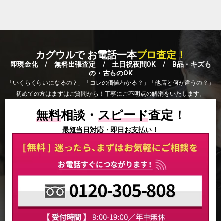
カグウルで お電話一本
プロ査定！
即現金化 / 無料出張査定 / 土日祝夜間OK / B品・キズも
の・古ものOK
「いくらくらいになるの？」「コレの価値わかる？」「他店と何が違うの？」
初めての方はまずはご質問から！丁寧にご不明点の解消をいたします。
無料
相談・
スピード
査定！
最短当日対応・即日お支払い！