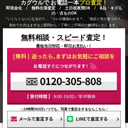
カグウルで お電話一本
プロ査定！
即現金化 / 無料出張査定 / 土日祝夜間OK / B品・キズも
の・古ものOK
「いくらくらいになるの？」「コレの価値わかる？」「他店と何が違うの？」
初めての方はまずはご質問から！丁寧にご不明点の解消をいたします。
無料
相談・
スピード
査定！
最短当日対応・即日お支払い！
＼
24時間365日いつでも、写真で査定をするならこちら
／