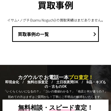
買取事例
イサム・ノグチ（Isamu Noguchi）の買取実績はまだありません。
keyboard_arrow_right
買取事例の一覧
カグウルで お電話一本
プロ査定！
即現金化 / 無料出張査定 / 土日祝夜間OK / B品・キズも
の・古ものOK
「いくらくらいになるの？」「コレの価値わかる？」「他店と何が違うの？」
初めての方はまずはご質問から！丁寧にご不明点の解消をいたします。
無料
相談・
スピード
査定！