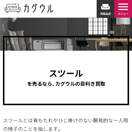
menu
weekend
買取品目
メニュー
スツール
を売るなら、カグウルの目利き買取
スツールとは背もたれやひじ掛けのない簡易的な一人用
の椅子のことを指します。