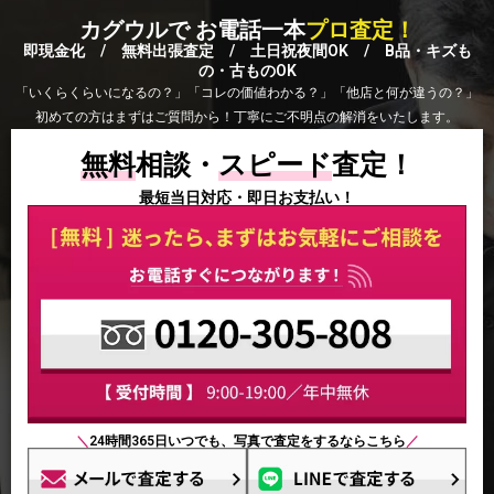
カグウルで お電話一本
プロ査定！
即現金化 / 無料出張査定 / 土日祝夜間OK / B品・キズも
の・古ものOK
「いくらくらいになるの？」「コレの価値わかる？」「他店と何が違うの？」
初めての方はまずはご質問から！丁寧にご不明点の解消をいたします。
無料
相談・
スピード
査定！
最短当日対応・即日お支払い！
＼
24時間365日いつでも、写真で査定をするならこちら
／