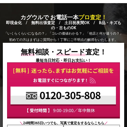
カグウルで お電話一本
プロ査定！
即現金化 / 無料出張査定 / 土日祝夜間OK / B品・キズも
の・古ものOK
「いくらくらいになるの？」「コレの価値わかる？」「他店と何が違うの？」
初めての方はまずはご質問から！丁寧にご不明点の解消をいたします。
無料
相談・
スピード
査定！
最短当日対応・即日お支払い！
＼
24時間365日いつでも、写真で査定をするならこちら
／