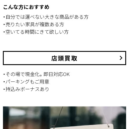
こんな方におすすめ
・自分では運べない大きな商品がある方
・売りたい家具が複数ある方
・空いてる時間にきて欲しい方
店頭買取
keyboard_arrow_right
・その場で現金化。即日対応OK
・パーキングもご用意
・持込みボーナスあり