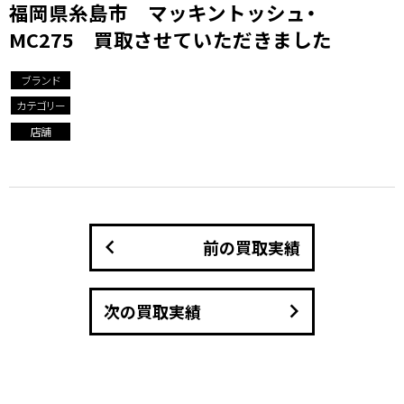
福岡県糸島市 マッキントッシュ・
MC275 買取させていただきました
ブランド
カテゴリー
店舗
keyboard_arrow_left
前の買取実績
keyboard_arrow_right
次の買取実績