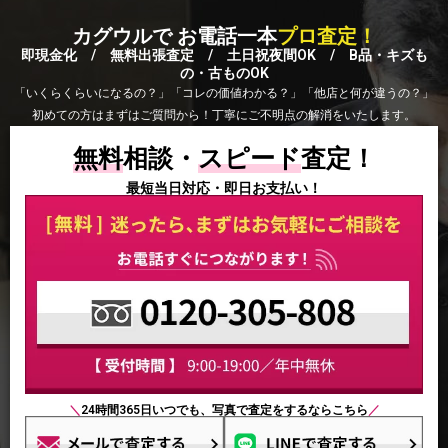
カグウルで お電話一本
プロ査定！
即現金化 / 無料出張査定 / 土日祝夜間OK / B品・キズも
の・古ものOK
「いくらくらいになるの？」「コレの価値わかる？」「他店と何が違うの？」
初めての方はまずはご質問から！丁寧にご不明点の解消をいたします。
無料
相談・
スピード
査定！
最短当日対応・即日お支払い！
＼
24時間365日いつでも、写真で査定をするならこちら
／