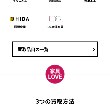
マルニ木工
無印良品
天童木工
飛騨産業
IDC大塚家具
keyboard_arrow_right
買取品目の一覧
3つの買取方法