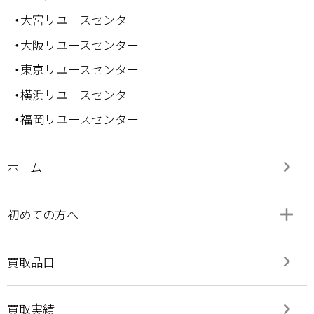
・大宮リユースセンター
・大阪リユースセンター
・東京リユースセンター
・横浜リユースセンター
・福岡リユースセンター
keyboard_arrow_right
ホーム
add
remove
初めての方へ
keyboard_arrow_right
買取品目
keyboard_arrow_right
買取実績