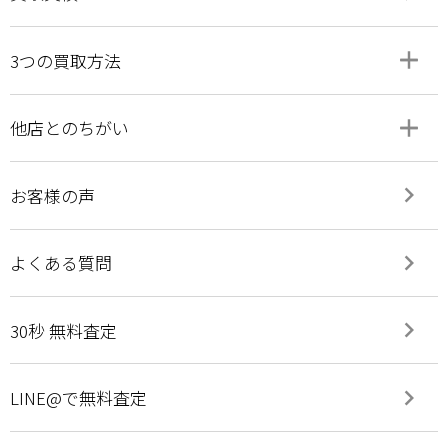
add
remove
3つの買取方法
add
remove
他店とのちがい
keyboard_arrow_right
お客様の声
keyboard_arrow_right
よくある質問
keyboard_arrow_right
30秒 無料査定
keyboard_arrow_right
LINE@で無料査定