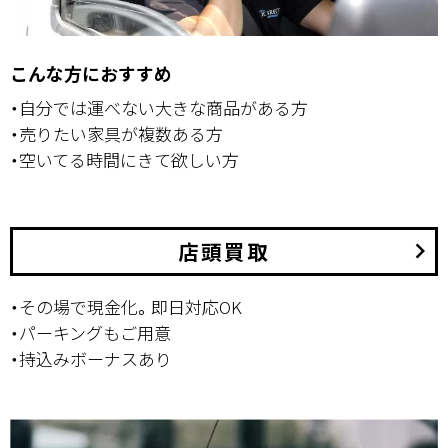
こんな方におすすめ
・自分では運べない大きな商品がある方
・売りたい家具が複数ある方
・空いてる時間にきて欲しい方
店頭買取
keyboard_arrow_right
・その場で現金化。即日対応OK
・パーキングもご用意
・持込みボーナスあり