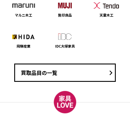
マルニ木工
無印良品
天童木工
飛騨産業
IDC大塚家具
keyboard_arrow_right
買取品目の一覧