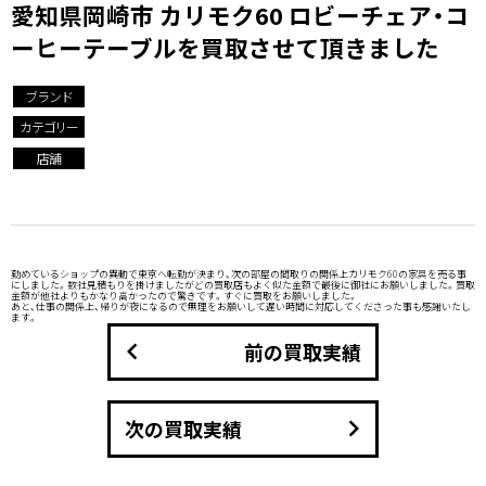
愛知県岡崎市 カリモク60 ロビーチェア・コ
ーヒーテーブルを買取させて頂きました
ブランド
カテゴリー
店舗
勤めているショップの異動で東京へ転勤が決まり、次の部屋の間取りの関係上カリモク60の家具を売る事
にしました。数社見積もりを掛けましたがどの買取店もよく似た金額で最後に御社にお願いしました。買取
金額が他社よりもかなり高かったので驚きです。すぐに買取をお願いしました。
あと、仕事の関係上、帰りが夜になるので無理をお願いして遅い時間に対応してくださった事も感謝いたし
ます。
keyboard_arrow_left
前の買取実績
keyboard_arrow_right
次の買取実績