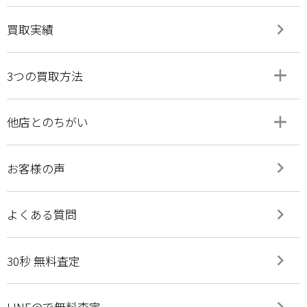
keyboard_arrow_right
買取実績
add
remove
3つの買取方法
add
remove
他店とのちがい
keyboard_arrow_right
お客様の声
keyboard_arrow_right
よくある質問
keyboard_arrow_right
30秒 無料査定
keyboard_arrow_right
LINE@で無料査定