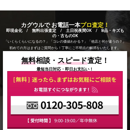
カグウルで お電話一本
プロ査定！
即現金化 / 無料出張査定 / 土日祝夜間OK / B品・キズも
の・古ものOK
「いくらくらいになるの？」「コレの価値わかる？」「他店と何が違うの？」
初めての方はまずはご質問から！丁寧にご不明点の解消をいたします。
無料
相談・
スピード
査定！
最短当日対応・即日お支払い！