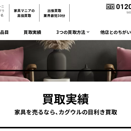
012
ーニ
家具マニアの
出張買取
ブラ
9:
・名
高価買取
業界最短30分
取品目
買取実績
3つの買取方法
他店とのちがい
keyboard_arrow_down
買取実績
家具を売るなら、カグウルの目利き買取