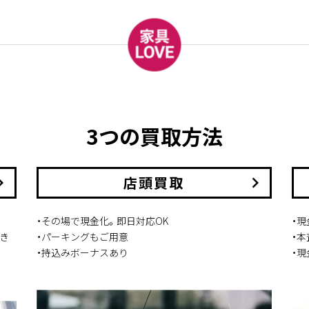
3つの買取方法
arrow_right
店頭買取
keyboard_arrow_right
・その場で現金化。即日対応OK
・
き
・パーキングもご用意
・
・持込みボーナスあり
・