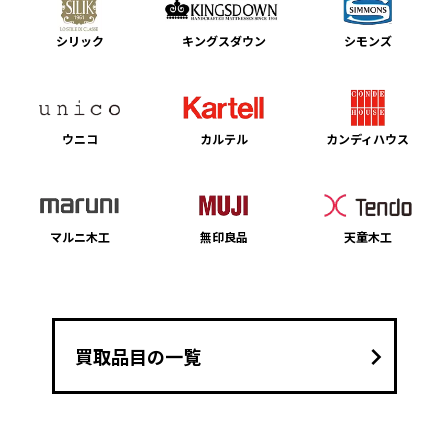
シリック
キングスダウン
シモンズ
ウニコ
カルテル
カンディハウス
マルニ木工
無印良品
天童木工
keyboard_arrow_right
買取品目の一覧