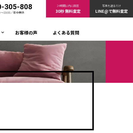
0-305-808
24時間以内に回答
写真を送るだけ
30秒 無料査定
LINE@で無料査定
00〜19:00／年中無休
お客様の声
よくある質問
keyboard_arrow_down