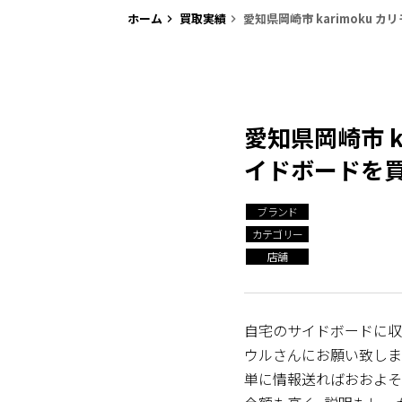
ホーム
買取実績
愛知県岡崎市 karimoku カ
keyboard_arrow_right
keyboard_arrow_right
愛知県岡崎市 ka
イドボードを
ブランド
カテゴリー
店舗
自宅のサイドボードに収
ウルさんにお願い致しま
単に情報送ればおおよそ