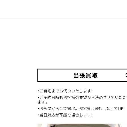
出張買取
keyboard_
・ご自宅までお伺いいたします！
・ご予約日時もお客様の要望から決めさせていただ
ます。
・お部屋から全て搬出。お客様は何もしなくてOK
・当日対応が可能な場合もアリ！