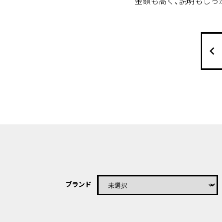
金額も高く、説明もしっ
keyboard_arrow_left
ブランド
keyboard_arrow_down