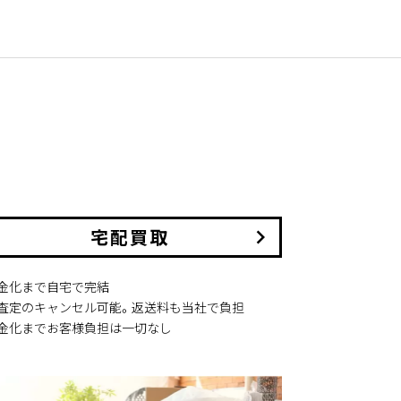
宅配買取
keyboard_arrow_right
現金化まで自宅で完結
本査定のキャンセル可能。返送料も当社で負担
現金化までお客様負担は一切なし