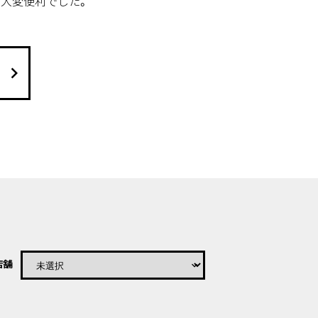
。大変便利でした。
keyboard_arrow_right
店舗
keyboard_arrow_down