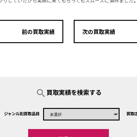
かりしていたから実際に来てもらってもスムーズに済みました
前の買取実績
次の買取実績
search
買取実績を検索する
ジャンル別買取品目
買取
keyboard_arrow_down