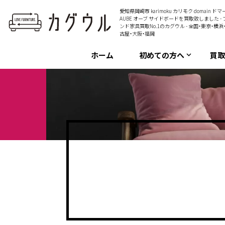
愛知県岡崎市 karimoku カリモク domain ドマ
AUBE オーブ サイドボードを買取致しました - 
ンド家具買取No.1のカグウル - 全国・東京・横浜
古屋・大阪・福岡
ホーム
初めての方へ
買
keyboard_arrow_down