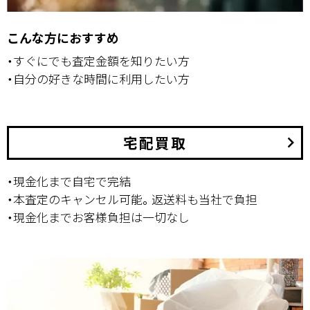
こんな方におすすめ
・すぐにでも査定金額を知りたい方
・自分の好きな時間に利用したい方
宅配買取
keyboard_arrow_right
・現金化まで自宅で完結
・本査定のキャンセル可能。返送料も当社で負担
・現金化までお客様負担は一切なし