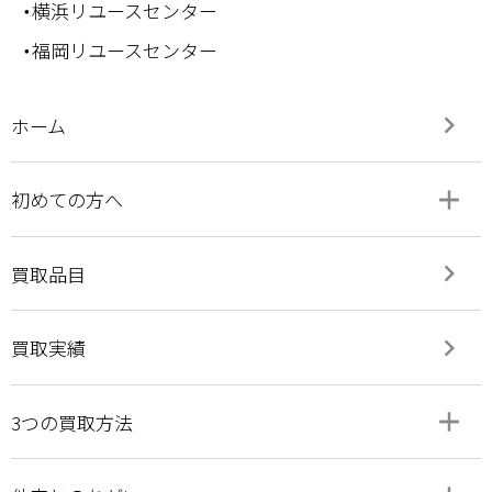
・横浜リユースセンター
・福岡リユースセンター
keyboard_arrow_right
ホーム
add
remove
初めての方へ
keyboard_arrow_right
買取品目
keyboard_arrow_right
買取実績
add
remove
3つの買取方法