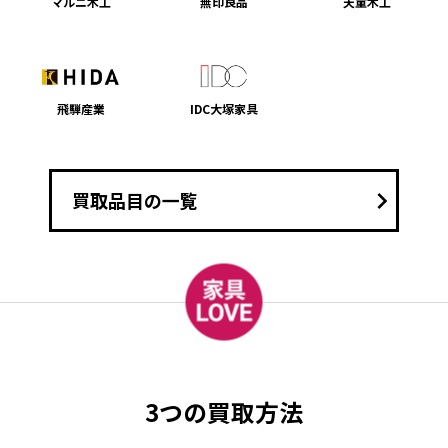
マルニ木工
無印良品
天童木工
飛騨産業
IDC大塚家具
keyboard_arrow_right
買取品目の一覧
3つの買取方法