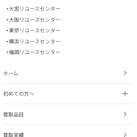
・大宮リユースセンター
・大阪リユースセンター
・東京リユースセンター
・横浜リユースセンター
・福岡リユースセンター
keyboard_arrow_right
ホーム
add
remove
初めての方へ
keyboard_arrow_right
買取品目
keyboard_arrow_right
買取実績