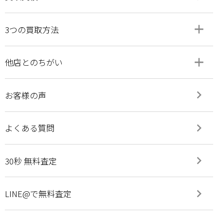
add
remove
3つの買取方法
add
remove
他店とのちがい
keyboard_arrow_right
お客様の声
keyboard_arrow_right
よくある質問
keyboard_arrow_right
30秒 無料査定
keyboard_arrow_right
LINE@で無料査定