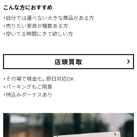
こんな方におすすめ
・自分では運べない大きな商品がある方
・売りたい家具が複数ある方
・空いてる時間にきて欲しい方
店頭買取
keyboard_arrow_right
・その場で現金化。即日対応OK
・パーキングもご用意
・持込みボーナスあり