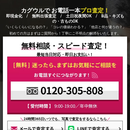
カグウルで お電話一本
プロ査定！
即現金化 / 無料出張査定 / 土日祝夜間OK / B品・キズも
の・古ものOK
「いくらくらいになるの？」「コレの価値わかる？」「他店と何が違うの？」
初めての方はまずはご質問から！丁寧にご不明点の解消をいたします。
無料
相談・
スピード
査定！
最短当日対応・即日お支払い！
＼
24時間365日いつでも、写真で査定をするならこちら
／