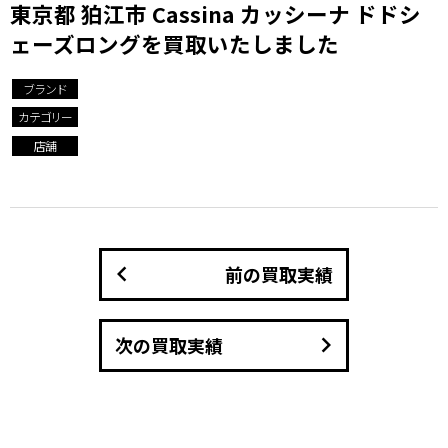
東京都 狛江市 Cassina カッシーナ ドドシ
ェーズロングを買取いたしました
ブランド
カテゴリー
店舗
keyboard_arrow_left
前の買取実績
keyboard_arrow_right
次の買取実績