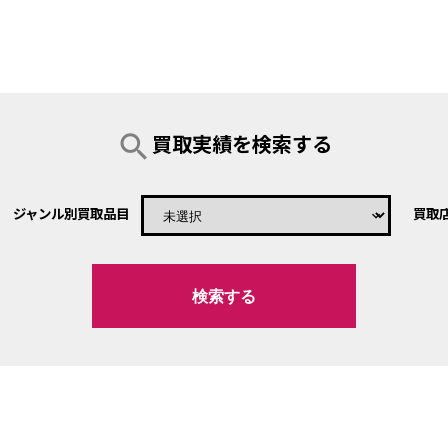
search
買取実績を検索する
ジャンル別買取品目
買取
keyboard_arrow_down