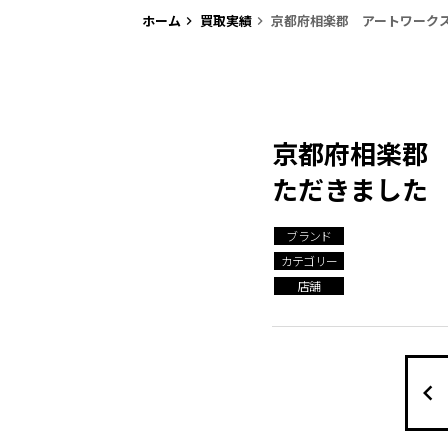
ホーム
買取実績
京都府相楽郡 アートワークスタ
keyboard_arrow_right
keyboard_arrow_right
京都府相楽郡 ア
ただきました
ブランド
カテゴリー
店舗
keyboard_arrow_left