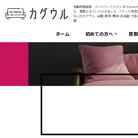
京都府相楽郡 アートワークスタジオ・Element
21 買取させていただきました - ブランド家具
No.1のカグウル - 全国・東京・横浜・名古屋・大阪
岡
ホーム
初めての方へ
買
keyboard_arrow_down