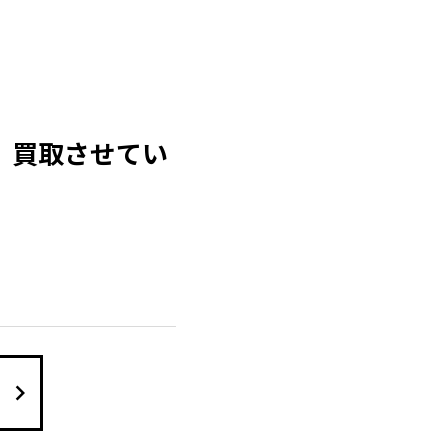
1 買取させてい
keyboard_arrow_right