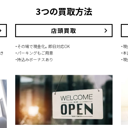
3つの買取方法
arrow_right
店頭買取
keyboard_arrow_right
・その場で現金化。即日対応OK
・
き
・パーキングもご用意
・
・持込みボーナスあり
・