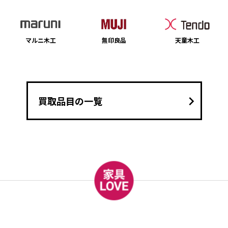
マルニ木工
無印良品
天童木工
keyboard_arrow_right
買取品目の一覧