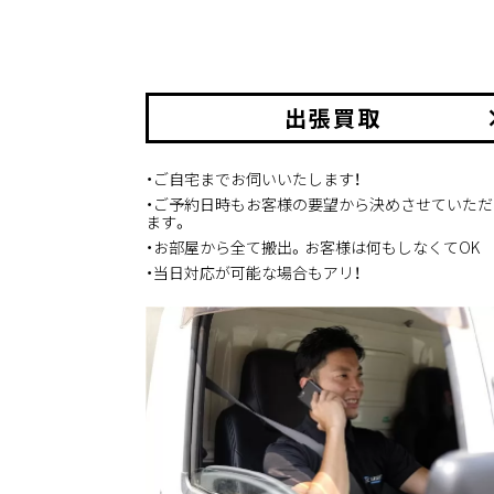
出張買取
keyboard_
・ご自宅までお伺いいたします！
・ご予約日時もお客様の要望から決めさせていただ
ます。
・お部屋から全て搬出。お客様は何もしなくてOK
・当日対応が可能な場合もアリ！