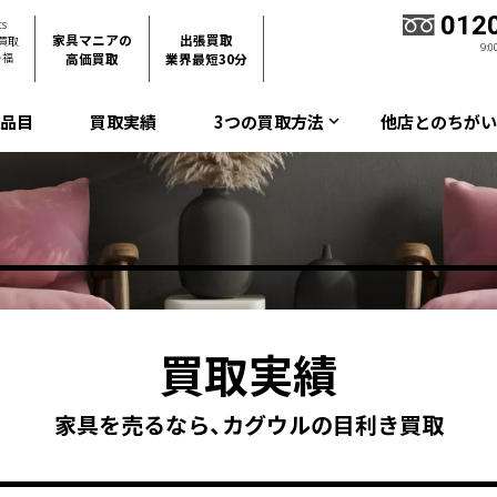
012
s
家具マニアの
出張買取
買取
9:
・福
高価買取
業界最短30分
取品目
買取実績
3つの買取方法
他店とのちがい
keyboard_arrow_down
買取実績
家具を売るなら、カグウルの目利き買取