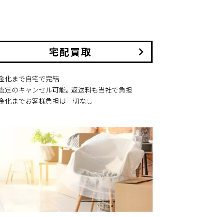
宅配買取
keyboard_arrow_right
現金化まで自宅で完結
本査定のキャンセル可能。返送料も当社で負担
現金化までお客様負担は一切なし