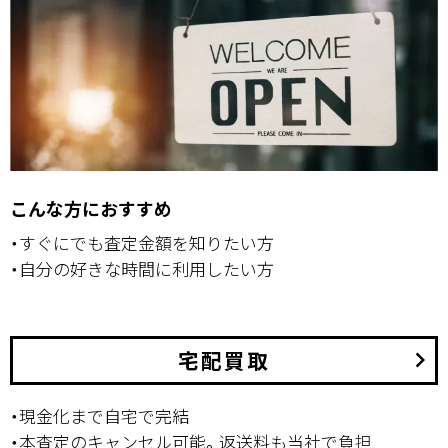
こんな方におすすめ
・すぐにでも査定金額を知りたい方
・自分の好きな時間に利用したい方
宅配買取
keyboard_arrow_right
・現金化まで自宅で完結
・本査定のキャンセル可能。返送料も当社で負担