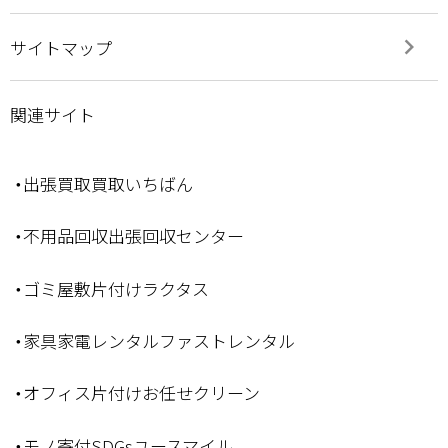
keyboard_arrow_right
サイトマップ
関連サイト
・出張買取買取いちばん
・不用品回収出張回収センター
・ゴミ屋敷片付けラクタス
・家具家電レンタルファストレンタル
・オフィス片付けお任せクリーン
・モノ寄付SDGsユースマイル