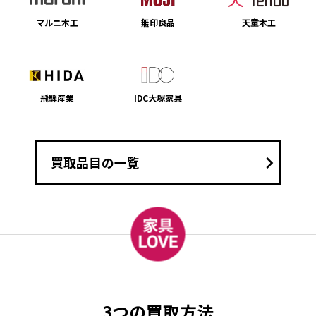
マルニ木工
無印良品
天童木工
飛騨産業
IDC大塚家具
keyboard_arrow_right
買取品目の一覧
3つの買取方法