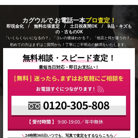
カグウルで お電話一本
プロ査定！
即現金化 / 無料出張査定 / 土日祝夜間OK / B品・キズも
の・古ものOK
「いくらくらいになるの？」「コレの価値わかる？」「他店と何が違うの？」
初めての方はまずはご質問から！丁寧にご不明点の解消をいたします。
無料
相談・
スピード
査定！
最短当日対応・即日お支払い！
＼
24時間365日いつでも、写真で査定をするならこちら
／