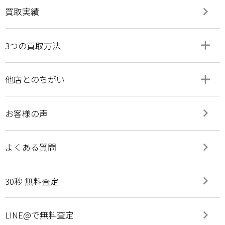
keyboard_arrow_right
買取実績
add
remove
3つの買取方法
add
remove
他店とのちがい
keyboard_arrow_right
お客様の声
keyboard_arrow_right
よくある質問
keyboard_arrow_right
30秒 無料査定
keyboard_arrow_right
LINE@で無料査定