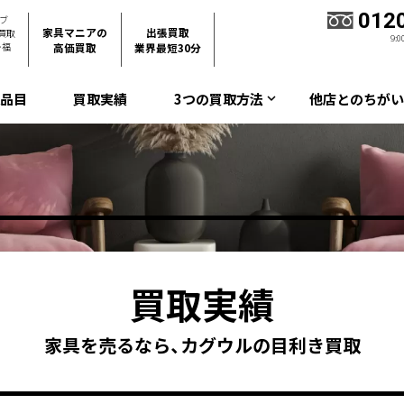
012
ブ
家具マニアの
出張買取
買取
9:
・福
高価買取
業界最短30分
取品目
買取実績
3つの買取方法
他店とのちがい
keyboard_arrow_down
買取実績
家具を売るなら、カグウルの目利き買取