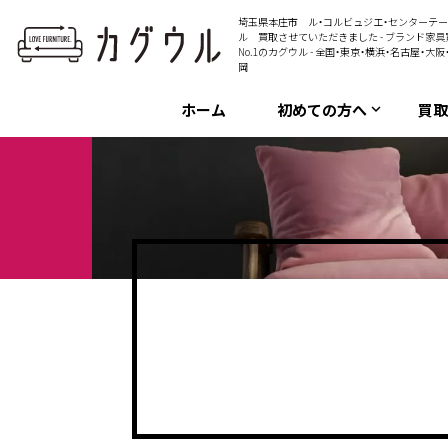
埼玉県本庄市 ル・コルビュジエ・センターテー
ル 買取させていただきました - ブランド家具
No.1のカグウル - 全国・東京・横浜・名古屋・大阪
岡
ホーム
初めての方へ
買
keyboard_arrow_down