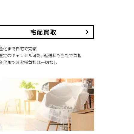
宅配買取
keyboard_arrow_right
現金化まで自宅で完結
本査定のキャンセル可能。返送料も当社で負担
現金化までお客様負担は一切なし