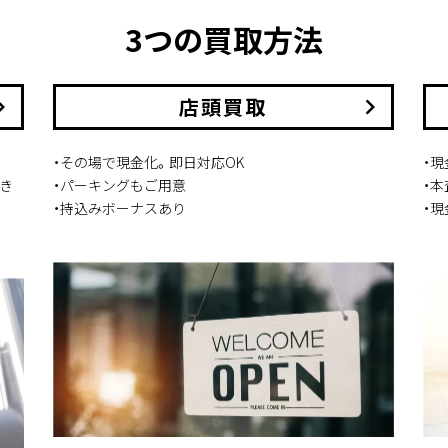
3つの買取方法
arrow_right
店頭買取
keyboard_arrow_right
・その場で現金化。即日対応OK
・
き
・パーキングもご用意
・
・持込みボーナスあり
・