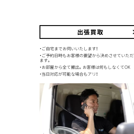
出張買取
keyboard_
・ご自宅までお伺いいたします！
・ご予約日時もお客様の要望から決めさせていただ
ます。
・お部屋から全て搬出。お客様は何もしなくてOK
・当日対応が可能な場合もアリ！