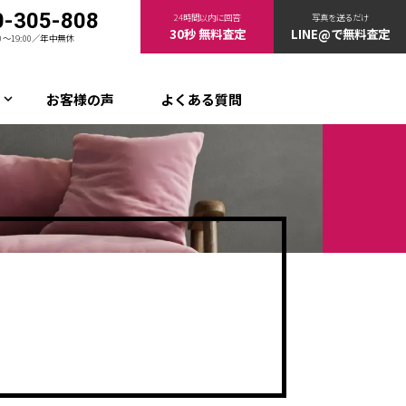
0-305-808
24時間以内に回答
写真を送るだけ
30秒 無料査定
LINE@で無料査定
00〜19:00／年中無休
お客様の声
よくある質問
keyboard_arrow_down