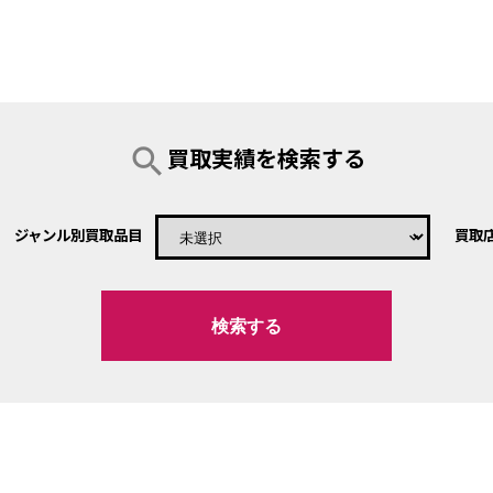
search
買取実績を検索する
ジャンル別買取品目
買取
keyboard_arrow_down