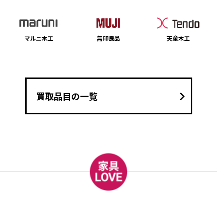
マルニ木工
無印良品
天童木工
keyboard_arrow_right
買取品目の一覧