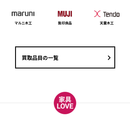
マルニ木工
無印良品
天童木工
keyboard_arrow_right
買取品目の一覧