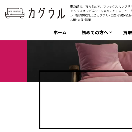
東京都 立川市 Arflex アルフレックス カンブサ
ン グラス キャビネットを買取いたしました - 
ンド家具買取No.1のカグウル - 全国・東京・横浜
古屋・大阪・福岡
ホーム
初めての方へ
買
keyboard_arrow_down