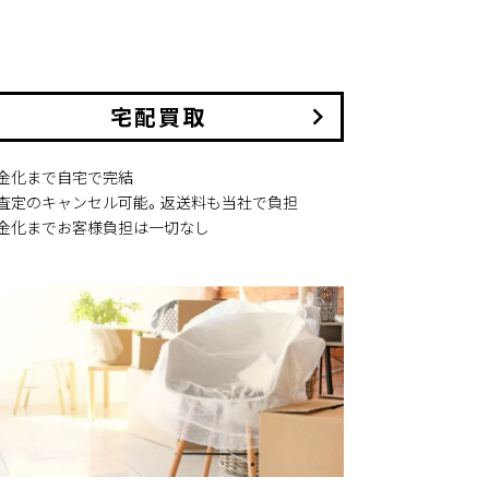
宅配買取
keyboard_arrow_right
現金化まで自宅で完結
本査定のキャンセル可能。返送料も当社で負担
現金化までお客様負担は一切なし