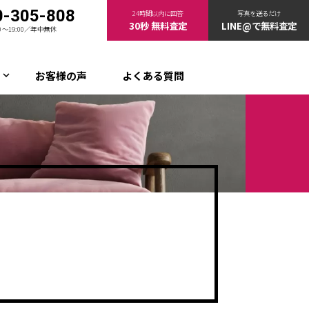
0-305-808
24時間以内に回答
写真を送るだけ
30秒 無料査定
LINE@で無料査定
00〜19:00／年中無休
お客様の声
よくある質問
keyboard_arrow_down