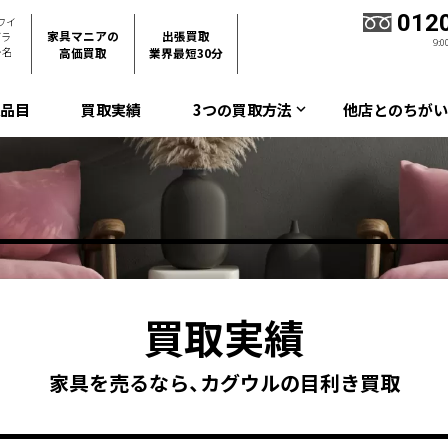
012
 ワイ
家具マニアの
出張買取
ブラ
9:
・名
高価買取
業界最短30分
取品目
買取実績
3つの買取方法
他店とのちがい
keyboard_arrow_down
買取実績
家具を売るなら、カグウルの目利き買取