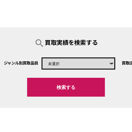
search
買取実績を検索する
ジャンル別買取品目
買取
keyboard_arrow_down