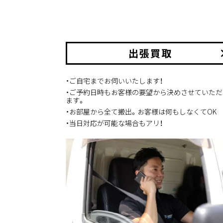
出張買取
keyboard_
・ご自宅までお伺いいたします！
・ご予約日時もお客様の要望から決めさせていただ
ます。
・お部屋から全て搬出。お客様は何もしなくてOK
・当日対応が可能な場合もアリ！