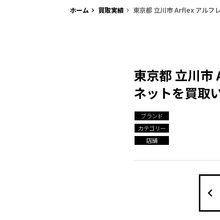
ホーム
買取実績
東京都 立川市 Arflex ア
keyboard_arrow_right
keyboard_arrow_right
東京都 立川市 
ネットを買取
ブランド
カテゴリー
店舗
keyboard_arrow_left