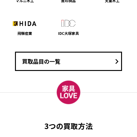
マルニ木工
無印良品
天童木工
飛騨産業
IDC大塚家具
keyboard_arrow_right
買取品目の一覧
3つの買取方法