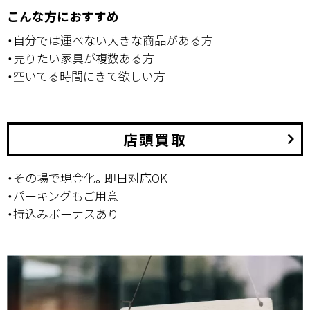
こんな方におすすめ
・自分では運べない大きな商品がある方
・売りたい家具が複数ある方
・空いてる時間にきて欲しい方
店頭買取
keyboard_arrow_right
・その場で現金化。即日対応OK
・パーキングもご用意
・持込みボーナスあり