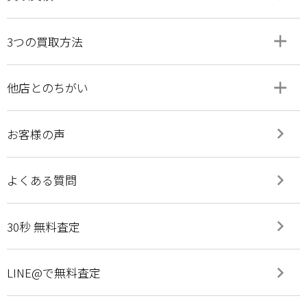
add
remove
3つの買取方法
add
remove
他店とのちがい
keyboard_arrow_right
お客様の声
keyboard_arrow_right
よくある質問
keyboard_arrow_right
30秒 無料査定
keyboard_arrow_right
LINE@で無料査定