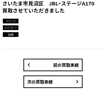
さいたま市見沼区 JBL・ステージA170
買取させていただきました
ブランド
カテゴリー
店舗
keyboard_arrow_left
前の買取実績
keyboard_arrow_right
次の買取実績