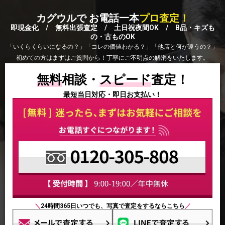
カグウルで お電話一本
プロ査定！
即現金化 / 無料出張査定 / 土日祝夜間OK / B品・キズも
の・古ものOK
「いくらくらいになるの？」「コレの価値わかる？」「他店と何が違うの？」
初めての方はまずはご質問から！丁寧にご不明点の解消をいたします。
無料
相談・
スピード
査定！
最短当日対応・即日お支払い！
＼
24時間365日いつでも、写真で査定をするならこちら
／