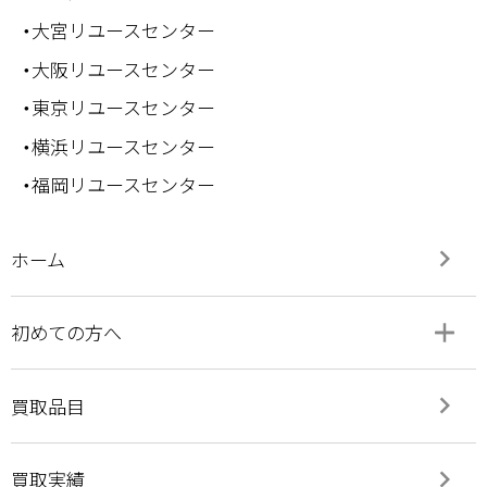
・大宮リユースセンター
・大阪リユースセンター
・東京リユースセンター
・横浜リユースセンター
・福岡リユースセンター
keyboard_arrow_right
ホーム
add
remove
初めての方へ
keyboard_arrow_right
買取品目
keyboard_arrow_right
買取実績