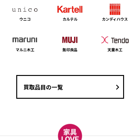
ウニコ
カルテル
カンディハウス
マルニ木工
無印良品
天童木工
keyboard_arrow_right
買取品目の一覧