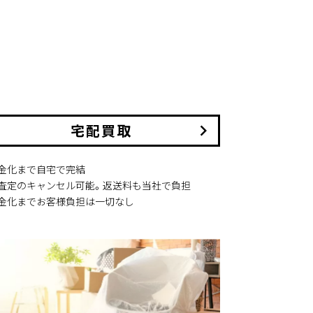
宅配買取
keyboard_arrow_right
現金化まで自宅で完結
本査定のキャンセル可能。返送料も当社で負担
現金化までお客様負担は一切なし