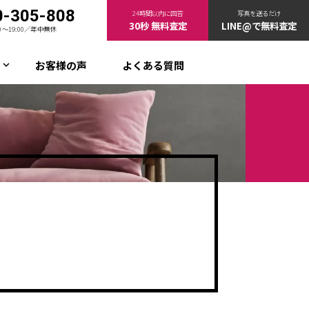
0-305-808
24時間以内に回答
写真を送るだけ
30秒 無料査定
LINE@で無料査定
00〜19:00／年中無休
お客様の声
よくある質問
keyboard_arrow_down