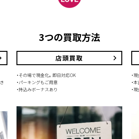
3つの買取方法
arrow_right
店頭買取
keyboard_arrow_right
・その場で現金化。即日対応OK
・
き
・パーキングもご用意
・
・持込みボーナスあり
・