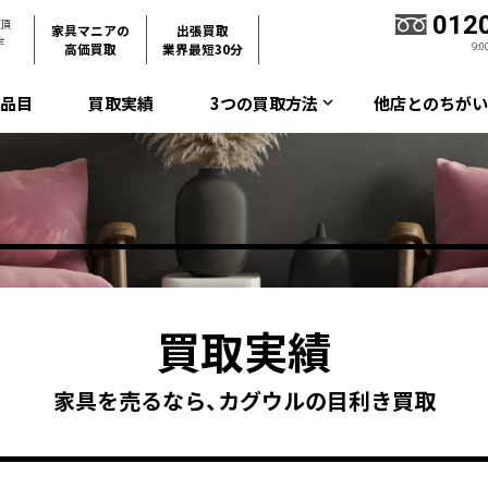
012
て頂
家具マニアの
出張買取
全
9:
高価買取
業界最短30分
取品目
買取実績
3つの買取方法
他店とのちがい
keyboard_arrow_down
買取実績
家具を売るなら、カグウルの目利き買取