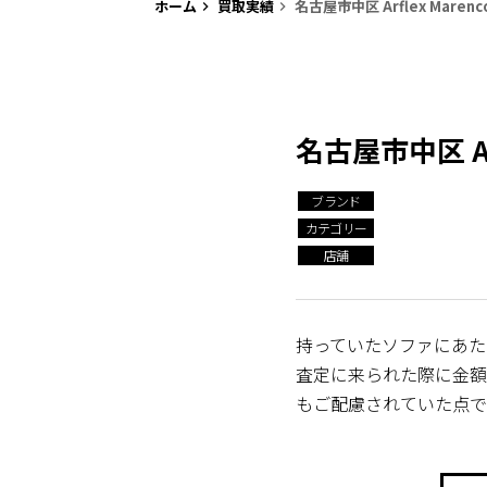
ホーム
買取実績
名古屋市中区 Arflex Mar
keyboard_arrow_right
keyboard_arrow_right
名古屋市中区 A
ブランド
カテゴリー
店舗
持っていたソファにあた
査定に来られた際に金額
もご配慮されていた点で