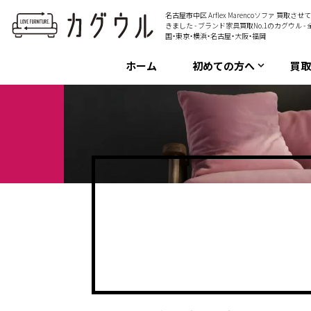
名古屋市中区 Arflex Marencoソファ 買取させ
きました - ブランド家具買取No.1のカグウル - 
国・東京・横浜・名古屋・大阪・福岡
ホーム
初めての方へ
買
keyboard_arrow_down