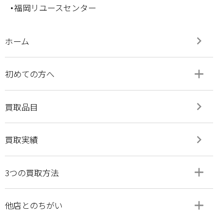
・福岡リユースセンター
keyboard_arrow_right
ホーム
add
remove
初めての方へ
keyboard_arrow_right
買取品目
keyboard_arrow_right
買取実績
add
remove
3つの買取方法
add
remove
他店とのちがい