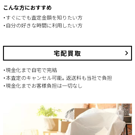
こんな方におすすめ
・すぐにでも査定金額を知りたい方
・自分の好きな時間に利用したい方
宅配買取
keyboard_arrow_right
・現金化まで自宅で完結
・本査定のキャンセル可能。返送料も当社で負担
・現金化までお客様負担は一切なし