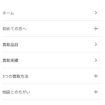
keyboard_arrow_right
ホーム
add
remove
初めての方へ
keyboard_arrow_right
買取品目
keyboard_arrow_right
買取実績
add
remove
3つの買取方法
add
remove
他店とのちがい