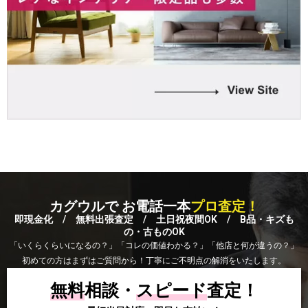
カグウルで お電話一本
プロ査定！
即現金化 / 無料出張査定 / 土日祝夜間OK / B品・キズも
の・古ものOK
「いくらくらいになるの？」「コレの価値わかる？」「他店と何が違うの？」
初めての方はまずはご質問から！丁寧にご不明点の解消をいたします。
無料
相談・
スピード
査定！