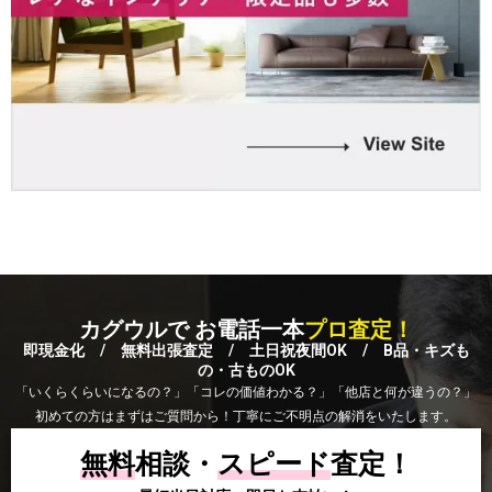
カグウルで お電話一本
プロ査定！
即現金化 / 無料出張査定 / 土日祝夜間OK / B品・キズも
の・古ものOK
「いくらくらいになるの？」「コレの価値わかる？」「他店と何が違うの？」
初めての方はまずはご質問から！丁寧にご不明点の解消をいたします。
無料
相談・
スピード
査定！