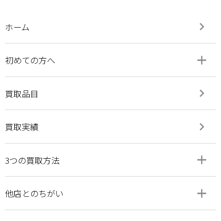
keyboard_arrow_right
ホーム
add
remove
初めての方へ
keyboard_arrow_right
買取品目
keyboard_arrow_right
買取実績
add
remove
3つの買取方法
add
remove
他店とのちがい