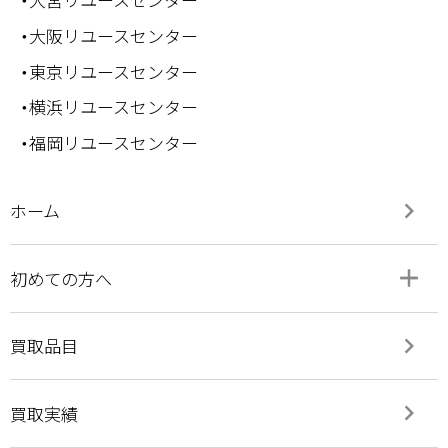
・大阪リユースセンター
・東京リユースセンター
・横浜リユースセンター
・福岡リユースセンター
keyboard_arrow_right
ホーム
add
remove
初めての方へ
keyboard_arrow_right
買取品目
keyboard_arrow_right
買取実績