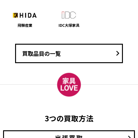
飛騨産業
IDC大塚家具
keyboard_arrow_right
買取品目の一覧
3つの買取方法
出張買取
keyboard_arrow_right