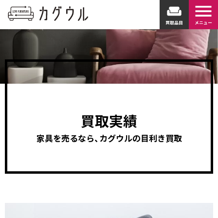
menu
weekend
買取品目
メニュー
買取実績
家具を売るなら、カグウルの目利き買取