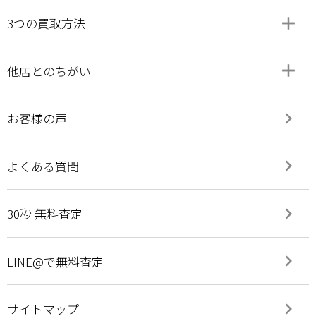
add
remove
3つの買取方法
add
remove
他店とのちがい
keyboard_arrow_right
お客様の声
keyboard_arrow_right
よくある質問
keyboard_arrow_right
30秒 無料査定
keyboard_arrow_right
LINE@で無料査定
keyboard_arrow_right
サイトマップ