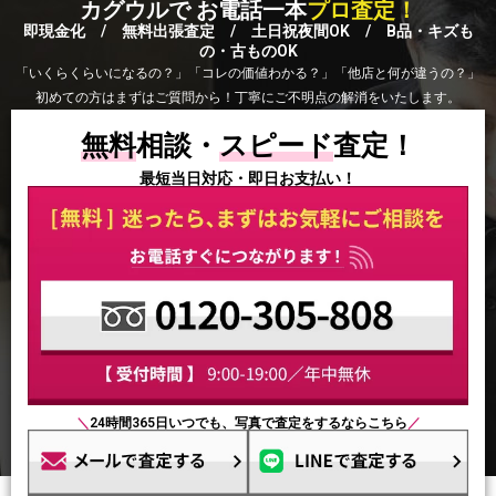
カグウルで お電話一本
プロ査定！
即現金化 / 無料出張査定 / 土日祝夜間OK / B品・キズも
の・古ものOK
「いくらくらいになるの？」「コレの価値わかる？」「他店と何が違うの？」
初めての方はまずはご質問から！丁寧にご不明点の解消をいたします。
無料
相談・
スピード
査定！
最短当日対応・即日お支払い！
＼
24時間365日いつでも、写真で査定をするならこちら
／