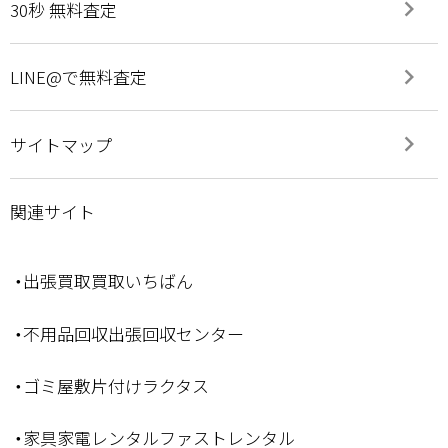
keyboard_arrow_right
30秒 無料査定
keyboard_arrow_right
LINE@で無料査定
keyboard_arrow_right
サイトマップ
関連サイト
・出張買取買取いちばん
・不用品回収出張回収センター
・ゴミ屋敷片付けラクタス
・家具家電レンタルファストレンタル