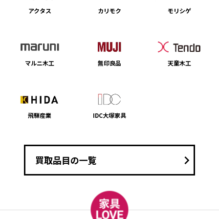
アクタス
カリモク
モリシゲ
マルニ木工
無印良品
天童木工
飛騨産業
IDC大塚家具
keyboard_arrow_right
買取品目の一覧