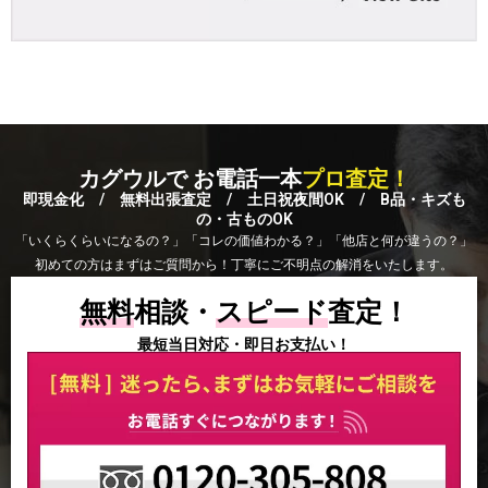
カグウルで お電話一本
プロ査定！
即現金化 / 無料出張査定 / 土日祝夜間OK / B品・キズも
の・古ものOK
「いくらくらいになるの？」「コレの価値わかる？」「他店と何が違うの？」
初めての方はまずはご質問から！丁寧にご不明点の解消をいたします。
無料
相談・
スピード
査定！
最短当日対応・即日お支払い！