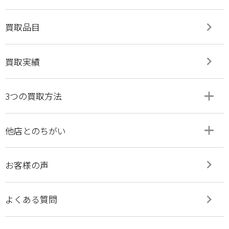
keyboard_arrow_right
買取品目
keyboard_arrow_right
買取実績
add
remove
3つの買取方法
add
remove
他店とのちがい
keyboard_arrow_right
お客様の声
keyboard_arrow_right
よくある質問