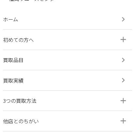
keyboard_arrow_right
ホーム
add
remove
初めての方へ
keyboard_arrow_right
買取品目
keyboard_arrow_right
買取実績
add
remove
3つの買取方法
add
remove
他店とのちがい