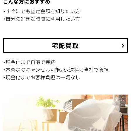
こんな方におすすめ
・すぐにでも査定金額を知りたい方
・自分の好きな時間に利用したい方
宅配買取
keyboard_arrow_right
・現金化まで自宅で完結
・本査定のキャンセル可能。返送料も当社で負担
・現金化までお客様負担は一切なし