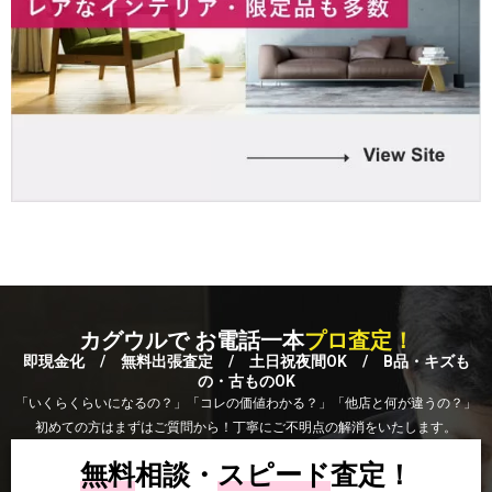
カグウルで お電話一本
プロ査定！
即現金化 / 無料出張査定 / 土日祝夜間OK / B品・キズも
の・古ものOK
「いくらくらいになるの？」「コレの価値わかる？」「他店と何が違うの？」
初めての方はまずはご質問から！丁寧にご不明点の解消をいたします。
無料
相談・
スピード
査定！